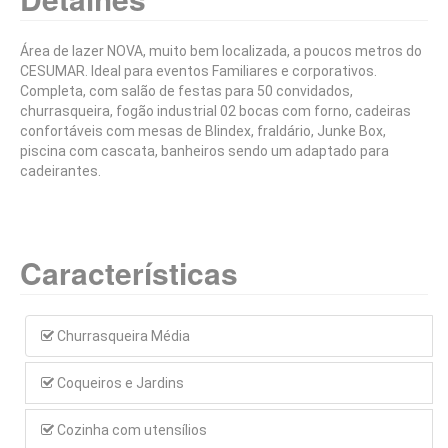
Locação de Artigos para Festas
Área de lazer NOVA, muito bem localizada, a poucos metros do
Locação de brinquedos infantis
CESUMAR. Ideal para eventos Familiares e corporativos.
Completa, com salão de festas para 50 convidados,
Mesas de Bilhar e Jukebox
churrasqueira, fogão industrial 02 bocas com forno, cadeiras
confortáveis com mesas de Blindex, fraldário, Junke Box,
piscina com cascata, banheiros sendo um adaptado para
cadeirantes.
Características
Churrasqueira Média
Coqueiros e Jardins
Cozinha com utensílios