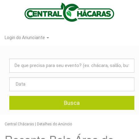
Categorias
Home
Login do Anunciante
Imóveis
Áreas de Lazer
De
que
Até 50 pessoas
precisa
Chácaras e Sítios na Região
para
Data
seu
Chácaras para Casamento
evento?
Chácaras para Hospedagem
Busca
Chácaras para Lazer
CIDADE: MARINGÁ
Central Chácaras | Detalhes do Anúncio
Salões para Casamentos e
Debutantes