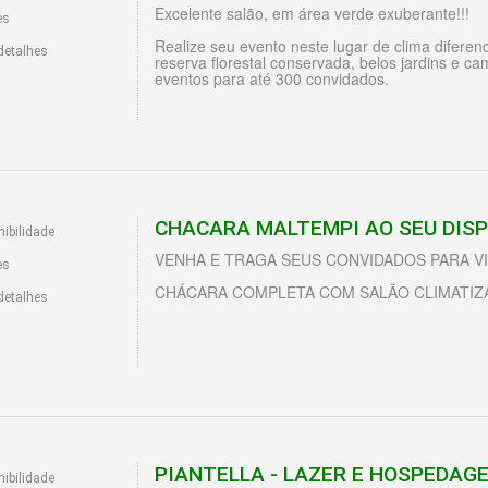
Excelente salão, em área verde exuberante!!!
es
Realize seu evento neste lugar de clima diferen
detalhes
reserva florestal conservada, belos jardins e 
eventos para até 300 convidados.
CHACARA MALTEMPI AO SEU DISP
ibilidade
VENHA E TRAGA SEUS CONVIDADOS PARA V
es
CHÁCARA COMPLETA COM SALÃO CLIMATIZA
detalhes
PIANTELLA - LAZER E HOSPEDAG
ibilidade