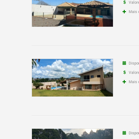
Valor
Salões para Eventos
Mais 
Produtos/Serviços
Artigos para Decoração de
Eventos
Áudio Visual / Som para
eventos
Dispon
Bebidas
Valor
Mais 
Buffets
Carnes
Chaveiro
Chopp e cerveja
Churrasqueiros Profissionais
Dispon
Fotografia