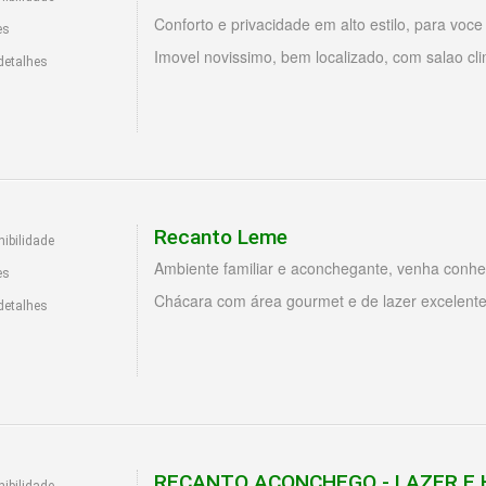
Conforto e privacidade em alto estilo, para voce
es
Imovel novissimo, bem localizado, com salao cli
detalhes
Recanto Leme
ibilidade
Ambiente familiar e aconchegante, venha conhe
es
Chácara com área gourmet e de lazer excelente
detalhes
RECANTO ACONCHEGO - LAZER E
ibilidade