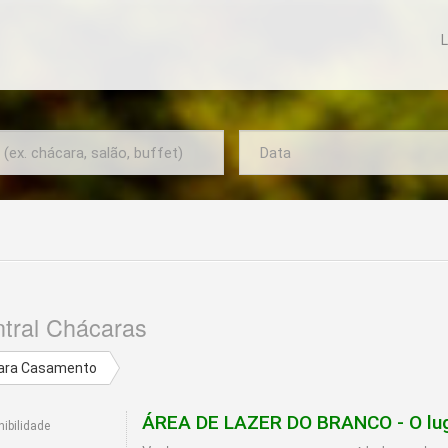
L
De
Data
que
precisa
para
seu
evento?
ntral Chácaras
ara Casamento
ÁREA DE LAZER DO BRANCO - O lugar
ibilidade