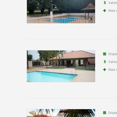
Valor
Locação de Artigos para Festas
Mais 
Locação de brinquedos infantis
Mesas de Bilhar e Jukebox
Dispon
Valor
Mais 
Dispon