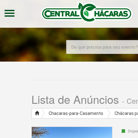
Categorias
Home
Imóveis
Áreas de Lazer
Até 50 pessoas
Chácaras e Sítios na Região
Chácaras para Casamento
Lista de Anúncios
- Ce
Chácaras para Hospedagem
Chácaras para Lazer
Chacaras-para-Casamento
Chácaras p
CIDADE: MARINGÁ
Dispon
Salões para Casamentos e
Debutantes