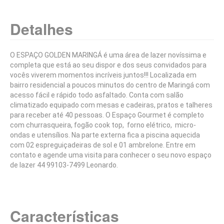
Locação de Artigos para Festas
Detalhes
Locação de brinquedos infantis
Mesas de Bilhar e Jukebox
O ESPAÇO GOLDEN MARINGÁ é uma área de lazer novíssima e
completa que está ao seu dispor e dos seus convidados para
vocês viverem momentos incríveis juntos!!! Localizada em
bairro residencial a poucos minutos do centro de Maringá com
acesso fácil e rápido todo asfaltado. Conta com salão
climatizado equipado com mesas e cadeiras, pratos e talheres
para receber até 40 pessoas. O Espaço Gourmet é completo
com churrasqueira, fogão cook top, forno elétrico, micro-
ondas e utensílios. Na parte externa fica a piscina aquecida
com 02 espreguiçadeiras de sol e 01 ambrelone. Entre em
contato e agende uma visita para conhecer o seu novo espaço
de lazer 44 99103-7499 Leonardo.
Características