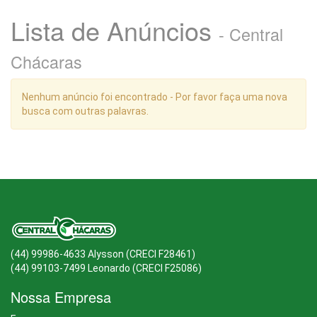
Lista de Anúncios
Salões para Eventos
- Central
Produtos/Serviços
Chácaras
Artigos para Decoração de
Nenhum anúncio foi encontrado - Por favor faça uma nova
Eventos
busca com outras palavras.
Áudio Visual / Som para
eventos
Bebidas
Buffets
Carnes
Chaveiro
(44) 99986-4633 Alysson (CRECI F28461)
Chopp e cerveja
(44) 99103-7499 Leonardo (CRECI F25086)
Churrasqueiros Profissionais
Nossa Empresa
Fotografia